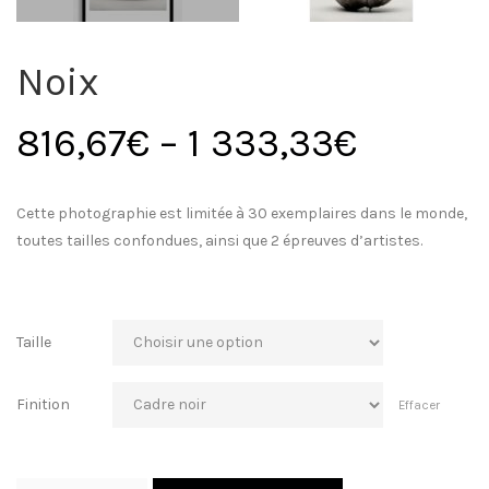
Noix
816,67
€
–
1 333,33
€
Cette photographie est limitée à 30 exemplaires dans le monde,
toutes tailles confondues, ainsi que 2 épreuves d’artistes.
Taille
Finition
Effacer