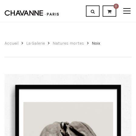
0
Accueil
La Galerie
Natures mortes
Noix