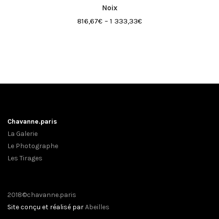
Noix
816,67
€
–
1 333,33
€
Chavanne.paris
La Galerie
Le Photographe
Les Tirages
2018©chavanne.paris
Site conçu et réalisé par
Abeilles