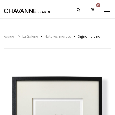
0
Accueil
La Galerie
Natures mortes
Oignon blanc