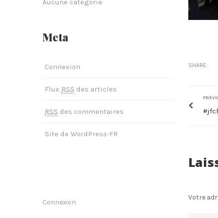
Aucune catégorie
Meta
SHARE:
Connexion
Flux
RSS
des articles
PREVI
#jfc
RSS
des commentaires
Site de WordPress-FR
Lais
Votre adr
Connexion