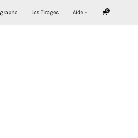
0
ographe
Les Tirages
Aide