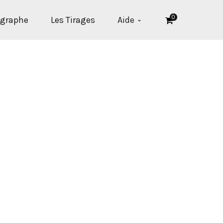
0
ographe
Les Tirages
Aide