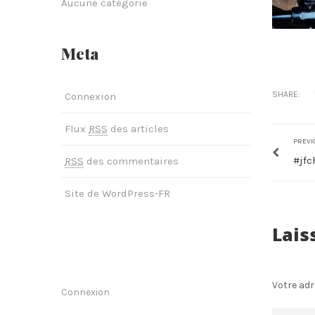
Aucune catégorie
Meta
SHARE:
Connexion
Flux
RSS
des articles
PREVI
#jf
RSS
des commentaires
Site de WordPress-FR
Lais
Votre adr
Connexion