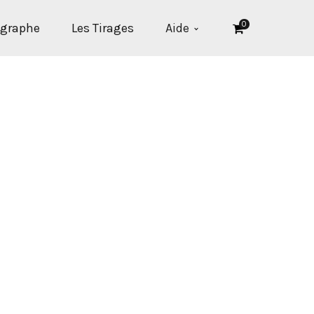
0
ographe
Les Tirages
Aide