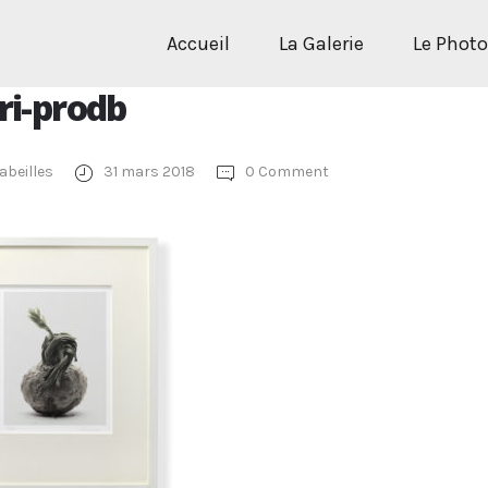
Accueil
La Galerie
Le Phot
ri-prodb
abeilles
31 mars 2018
0 Comment