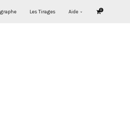
0
ographe
Les Tirages
Aide