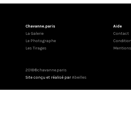
Chavanne.paris
Aide
La Galerie
Contact
Le Photographe
Conditio
Les Tirages
Mentions
2018©chavanne.paris
Site conçu et réalisé par
Abeilles