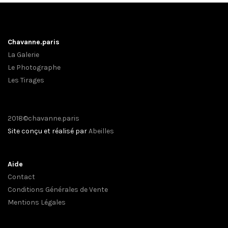
Chavanne.paris
La Galerie
Le Photographe
Les Tirages
2018©chavanne.paris
Site conçu et réalisé par
Abeilles
Aide
Contact
Conditions Générales de Vente
Mentions Légales